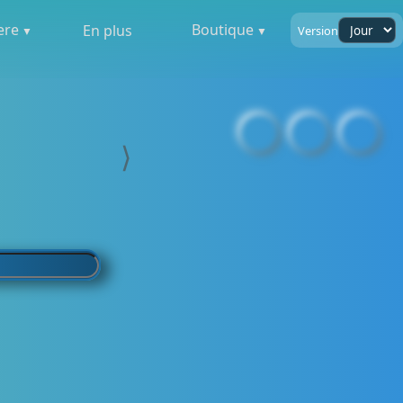
ere
Boutique
En plus
Version
⟩