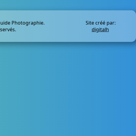
quide Photographie.
Site créé par:
éservés.
digitalh